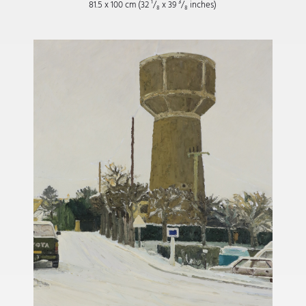
81.5 x 100 cm (32
¹/₈
x 39
³/₈
inches)