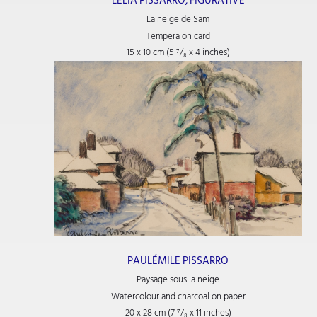
LÉLIA PISSARRO, FIGURATIVE
La neige de Sam
Tempera on card
15 x 10 cm (5
⁷/₈
x 4
inches)
PAULÉMILE PISSARRO
Paysage sous la neige
Watercolour and charcoal on paper
20 x 28 cm (7
⁷/₈
x 11
inches)