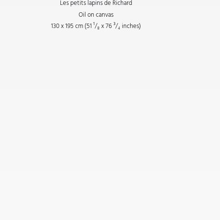
Les petits lapins de Richard
Oil on canvas
130 x 195 cm (51
¹/₈
x 76
³/₄
inches)