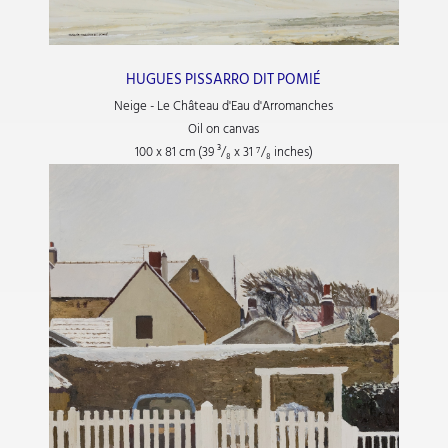
HUGUES PISSARRO DIT POMIÉ
Neige - Le Château d'Eau d'Arromanches
Oil on canvas
100 x 81 cm (39
³/₈
x 31
⁷/₈
inches)