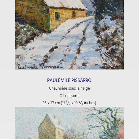
PAULÉMILE PISSARRO
Chaumière sous la neige
Oil on isorel
35 x 27 cm (13
³/₄
x 10
⁵/₈
inches)