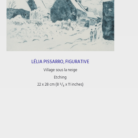
LÉLIA PISSARRO, FIGURATIVE
Village sous la neige
Etching
22 x 28 cm (8
⁵/₈
x 11
inches)