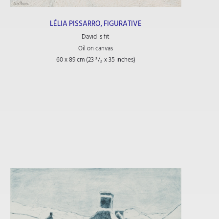
LÉLIA PISSARRO, FIGURATIVE
David is fit
Oil on canvas
60 x 89 cm (23
⁵/₈
x 35
inches)