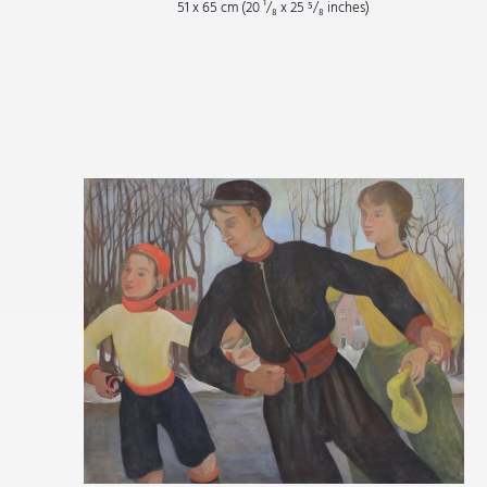
51 x 65 cm (20
¹/₈
x 25
⁵/₈
inches)