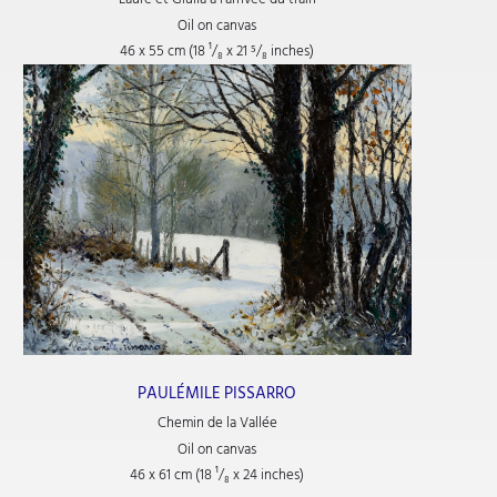
Oil on canvas
46 x 55 cm (18
¹/₈
x 21
⁵/₈
inches)
PAULÉMILE PISSARRO
Chemin de la Vallée
Oil on canvas
46 x 61 cm (18
¹/₈
x 24
inches)