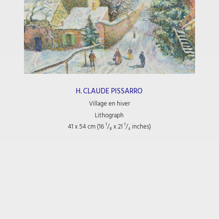
H. CLAUDE PISSARRO
Village en hiver
Lithograph
41 x 54 cm (16
¹/₈
x 21
¹/₄
inches)