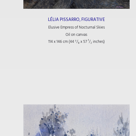
LÉLIA PISSARRO, FIGURATIVE
Elusive Empress of Nocturnal Skies
Oil on canvas
114 x 146 cm (44
⁷/₈
x 57
¹/₂
inches)