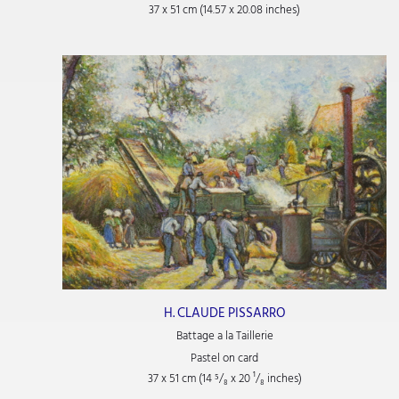
37 x 51 cm (14.57 x 20.08 inches)
H. CLAUDE PISSARRO
Battage a la Taillerie
Pastel on card
37 x 51 cm (14
⁵/₈
x 20
¹/₈
inches)