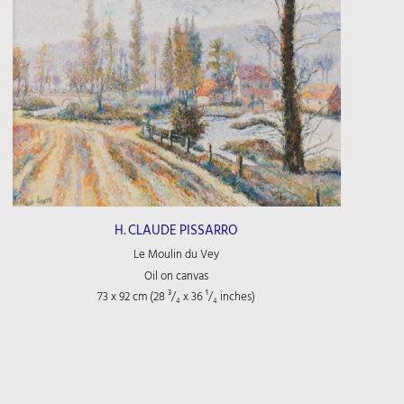
H. CLAUDE PISSARRO
Le Moulin du Vey
Oil on canvas
73 x 92 cm (28
³/₄
x 36
¹/₄
inches)