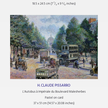
18.5 x 24.5 cm (7
¹/₄
x 9
⁵/₈
inches)
H. CLAUDE PISSARRO
L'Autobus à Impériale du Boulevard Malesherbes
Pastel on card
37 x 51 cm (14.57 x 20.08 inches)