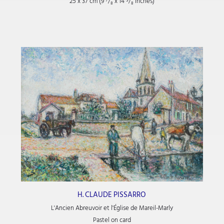
25 x 37 cm (9
⁷/₈
x 14
⁵/₈
inches)
H. CLAUDE PISSARRO
L'Ancien Abreuvoir et l'Église de Mareil-Marly
Pastel on card