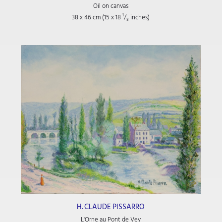
Oil on canvas
38 x 46 cm (15
x 18
¹/₈
inches)
H. CLAUDE PISSARRO
L'Orne au Pont de Vey