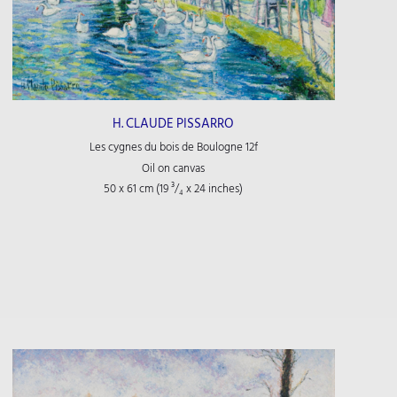
H. CLAUDE PISSARRO
Les cygnes du bois de Boulogne 12f
Oil on canvas
50 x 61 cm (19
³/₄
x 24
inches)