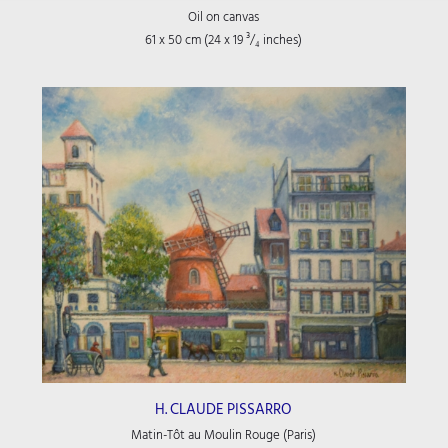
Oil on canvas
61 x 50 cm (24
x 19
³/₄
inches)
H. CLAUDE PISSARRO
Matin-Tôt au Moulin Rouge (Paris)