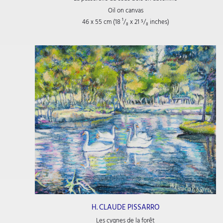
Oil on canvas
46 x 55 cm (18
¹/₈
x 21
⁵/₈
inches)
H. CLAUDE PISSARRO
Les cygnes de la forêt