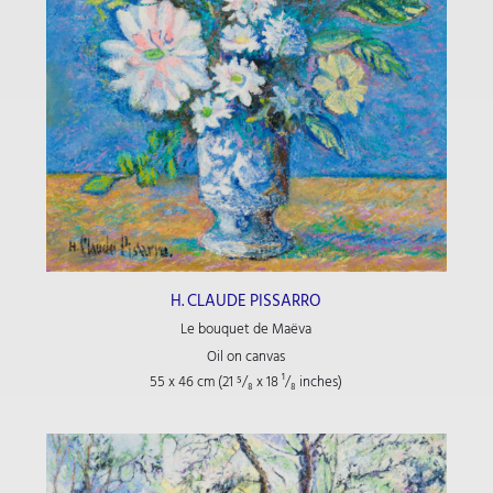
H. CLAUDE PISSARRO
Le bouquet de Maëva
Oil on canvas
55 x 46 cm (21
⁵/₈
x 18
¹/₈
inches)