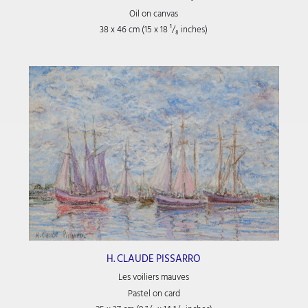
Oil on canvas
38 x 46 cm (15
x 18
¹/₈
inches)
H. CLAUDE PISSARRO
Les voiliers mauves
Pastel on card