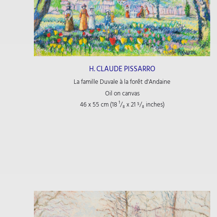
H. CLAUDE PISSARRO
La famille Duvale à la forêt d'Andaine
Oil on canvas
46 x 55 cm (18
¹/₈
x 21
⁵/₈
inches)