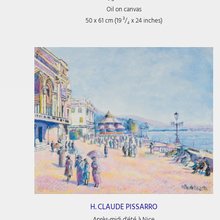
Oil on canvas
50 x 61 cm (19
³/₄
x 24
inches)
H. CLAUDE PISSARRO
Après-midi d'été à Nice