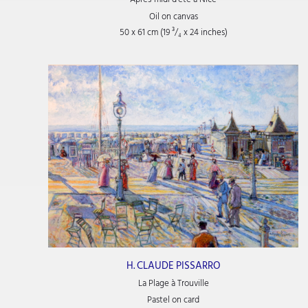
Oil on canvas
50 x 61 cm (19
³/₄
x 24
inches)
H. CLAUDE PISSARRO
La Plage à Trouville
Pastel on card