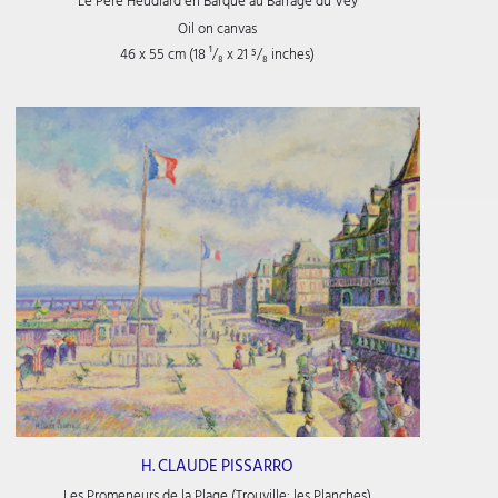
Le Père Heudiard en Barque au Barrage du Vey
Oil on canvas
46 x 55 cm (18
¹/₈
x 21
⁵/₈
inches)
H. CLAUDE PISSARRO
Les Promeneurs de la Plage (Trouville: les Planches)