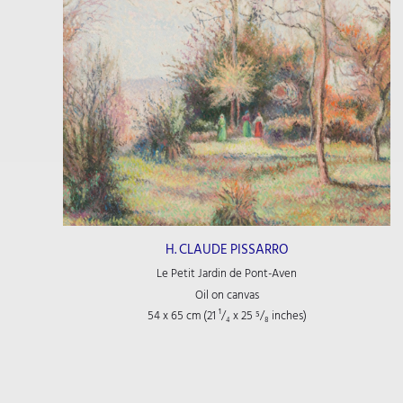
H. CLAUDE PISSARRO
Le Petit Jardin de Pont-Aven
Oil on canvas
54 x 65 cm (21
¹/₄
x 25
⁵/₈
inches)