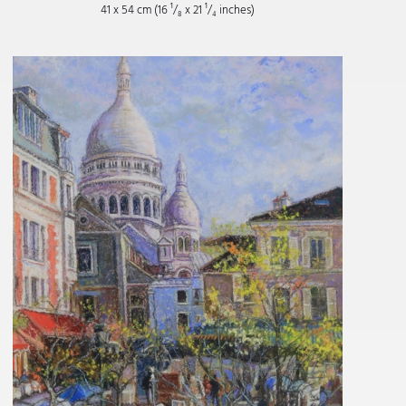
41 x 54 cm (16
¹/₈
x 21
¹/₄
inches)