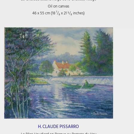
Oil on canvas
46 x 55 cm (18
¹/₈
x 21
⁵/₈
inches)
H. CLAUDE PISSARRO